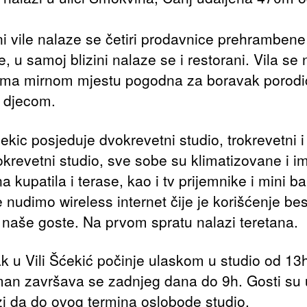
ini vile nalaze se četiri prodavnice prehrambene
, u samoj blizini nalaze se i restorani. Vila se 
ma mirnom mjestu pogodna za boravak porodi
 djecom.
ekic posjeduje dvokrevetni studio, trokrevetni i
okrevetni studio, sve sobe su klimatizovane i i
 kupatila i terase, kao i tv prijemnike i mini b
 nudimo wireless internet čije je korišćenje be
 naše goste. Na prvom spratu nalazi teretana.
k u Vili Šćekić počinje ulaskom u studio od 13
an završava se zadnjeg dana do 9h. Gosti su 
i da do ovog termina oslobode studio.