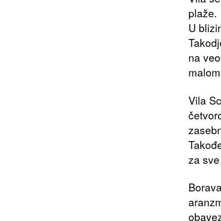
plaže.
U bliz
Takodje
na veo
malom
Vila Sc
četvor
zasebna
Takođe
za sve
Borava
aranzm
obavez