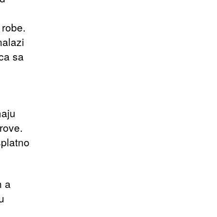
 robe.
nalazi
ca sa
maju
arove.
splatno
h a
u