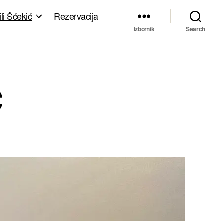
li Šćekić
Rezervacija
Izbornik
Search
ć