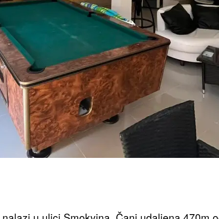
e nalazi u ulici Smokvina, Čanj udaljena 470m 