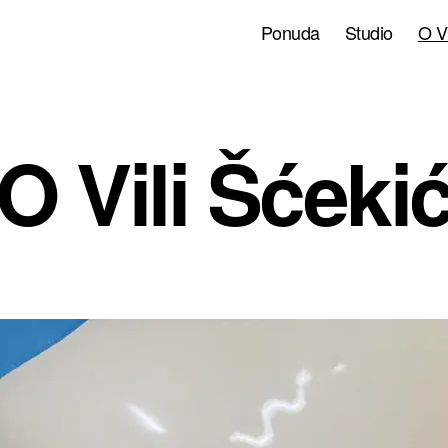
Ponuda
Studio
O Vi
O Vili Šćeki