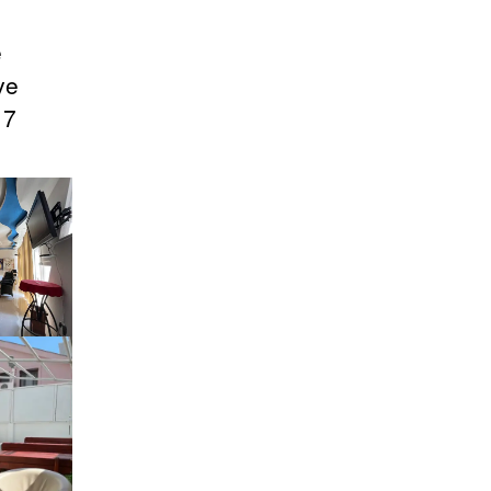
e
ve
17