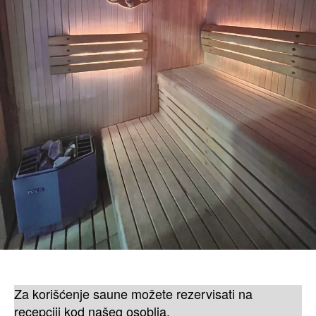
Za korišćenje saune možete rezervisati na
recepciji kod našeg osoblja.