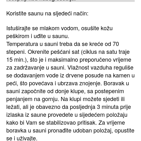
Koristite saunu na sljedeći način:
Istuširajte se mlakom vodom, osušite kožu
peškirom i uđite u saunu.
Temperatura u sauni treba da se kreće od 70
stepeni. Okrenite pešćani sat (ciklus na satu traje
15 min.), što je i maksimalno preporučeno vrijeme
za zadržavanje u sauni. Vlažnost vazduha reguliše
se dodavanjem vode iz drvene posude na kamen u
peći, što povećava i ubrzava znojenje. Boravak u
sauni započnite od donje klupe, sa postepenim
penjanjem na gornju. Na klupi možete sjedeti ili
ležati, ali je obavezno da posljednja 3 minuta prije
izlaska iz saune provedete u sijedećem položaju
kako bi Vam se stabilizovao pritisak. Za vrijeme
boravka u sauni pronađite udoban položaj, opustite
se i uživajte.