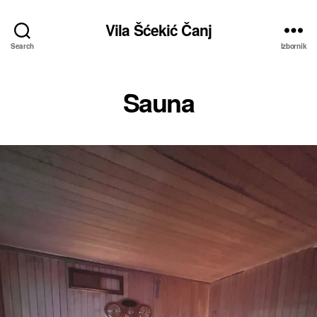
Vila Šćekić Čanj
Search
Izbornik
Sauna