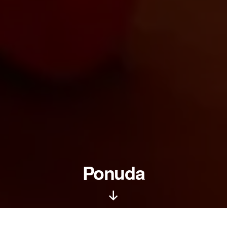
Ponuda
Kreni
dole