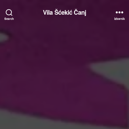
Vila Šćekić Čanj
Search
Izbornik