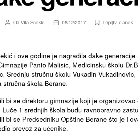
Od
Vila Scekic
06/12/2017
Lepljivi članak
Autor
Datum
članka
članka
ćekić i ove godine je nagradila đake generacije 
Gimnazije Panto Malisic, Medicinsku školu Dr.
c, Srednju stručnu školu Vukadin Vukadinovic, 
a stručna škola Berane.
li bi se direktoru gimnazije koji je organizovao 
i Luče 1 srednjih škola budu ravnopravno zastu
li bi se Predsedniku Opštine Berane što je i ov
dio prevoz za učenike.