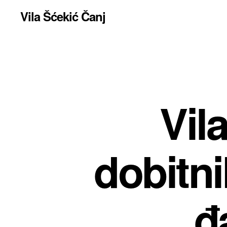
Vila Šćekić Čanj
Vil
dobitni
đ