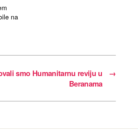
jem
bile na
ovali smo Humanitarnu reviju u
→
Beranama