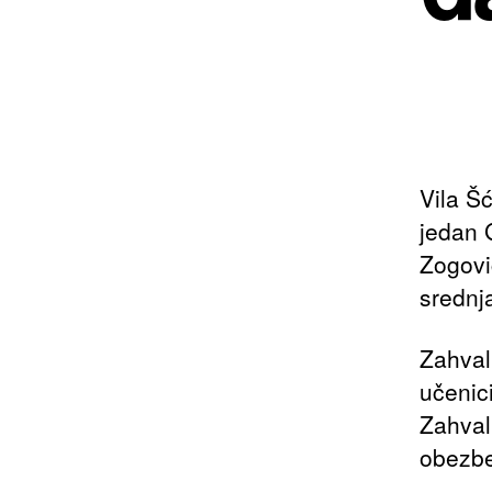
Vila Š
jedan 
Zogovi
srednj
Zahvali
učenic
Zahvali
obezbe