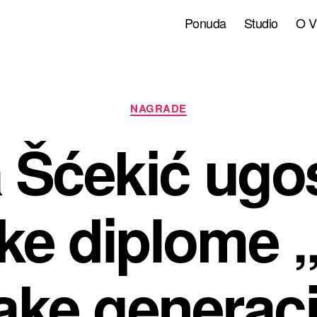
Ponuda
Studio
O Vi
Kategorije
NAGRADE
a Šćekić ugos
ke diplome 
ake generaci