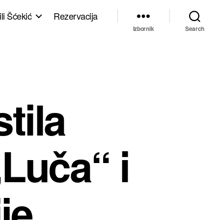
li Šćekić
Rezervacija
Izbornik
Search
tila
„Luča“ i
je