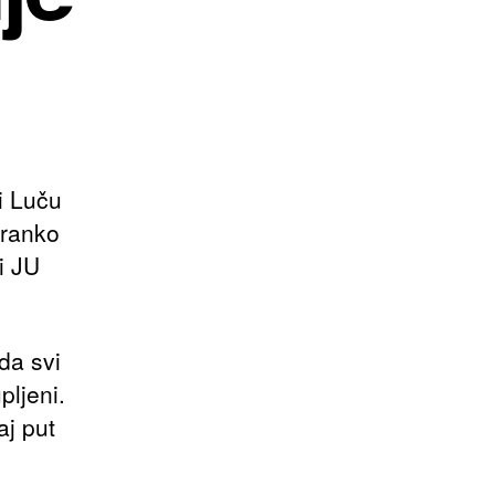
i Luču
Branko
i JU
da svi
pljeni.
aj put