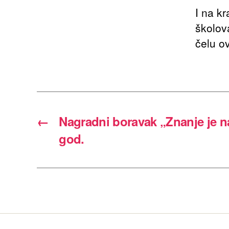
I na k
školov
čelu ov
←
Nagradni boravak „Znanje je 
god.